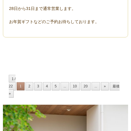
28日から31日まで通常営業します。
お年賀ギフトなどのご予約お待ちしております。
1 /
22
1
2
3
4
5
...
10
20
...
»
最後
»